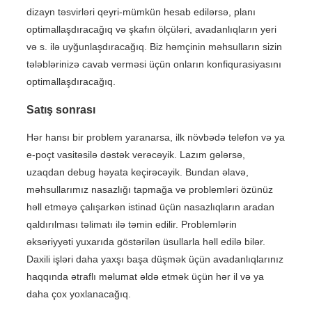
dizayn təsvirləri qeyri-mümkün hesab edilərsə, planı
optimallaşdıracağıq və şkafın ölçüləri, avadanlıqların yeri
və s. ilə uyğunlaşdıracağıq. Biz həmçinin məhsulların sizin
tələblərinizə cavab verməsi üçün onların konfiqurasiyasını
optimallaşdıracağıq.
Satış sonrası
Hər hansı bir problem yaranarsa, ilk növbədə telefon və ya
e-poçt vasitəsilə dəstək verəcəyik. Lazım gələrsə,
uzaqdan debug həyata keçirəcəyik. Bundan əlavə,
məhsullarımız nasazlığı tapmağa və problemləri özünüz
həll etməyə çalışarkən istinad üçün nasazlıqların aradan
qaldırılması təlimatı ilə təmin edilir. Problemlərin
əksəriyyəti yuxarıda göstərilən üsullarla həll edilə bilər.
Daxili işləri daha yaxşı başa düşmək üçün avadanlıqlarınız
haqqında ətraflı məlumat əldə etmək üçün hər il və ya
daha çox yoxlanacağıq.