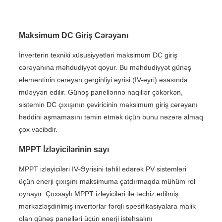
Maksimum DC Giriş Cərəyanı
İnverterin texniki xüsusiyyətləri maksimum DC giriş
cərəyanına məhdudiyyət qoyur. Bu məhdudiyyət günəş
elementinin cərəyan gərginliyi əyrisi (IV-əyri) əsasında
müəyyən edilir. Günəş panellərinə naqillər çəkərkən,
sistemin DC çıxışının çeviricinin maksimum giriş cərəyanı
həddini aşmamasını təmin etmək üçün bunu nəzərə almaq
çox vacibdir.
MPPT İzləyicilərinin sayı
MPPT izləyiciləri IV-Əyrisini təhlil edərək PV sistemləri
üçün enerji çıxışını maksimuma çatdırmaqda mühüm rol
oynayır. Çoxsaylı MPPT izləyiciləri ilə təchiz edilmiş
mərkəzləşdirilmiş invertorlar fərqli spesifikasiyalara malik
olan günəş panelləri üçün enerji istehsalını