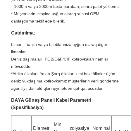
--1000m və ya 3000m taxta baraban, sonra palet yükləmə.
* Müştərilərin istəyinə uyğun olaraq xüsusi OEM
qablaşdırma təklif edə bilərik.
Çatdırılma:
Liman: Tianjin və ya tələblərinizə uyğun olaraq digər
limanlar.
Dəniz daşımaları: FOB/C&F/CIF kotirovkaları hamısı
mövcuddur.
*Afrika ölkələri, Yaxın Şərq ölkələri kimi bəzi ölkələr üçün
dəniz yükdaşıma kotirovkamız müştərilərin yerli göndərmə
agentliyindən aldıqları qiymətdən qat-qat ucuzdur.
DAYA Günəş Paneli Kabel Parametri
(Spesifikasiya)
Min.
Diametri
İzolyasiya
Nominal