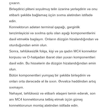
çıxarın.
Birləşdirici plitəni soyulmuş telin üzərinə yerləşdirin və onu
etibarlı şəkildə bağlamaq üçün sıxma alətindən istifadə
edin.
Konnektorun adətən terminal qapağı, gərginlik
tənzimləyicisi və sıxılma qolu olan aşağı komponentlərini
daxil etməklə başlayın. Onların düzgün hizalandığından və
oturduğundan əmin olun.
Sonra, təhlükəsizlik folqa, kişi və ya qadın MC4 konnektor
korpusu və O-halqadan ibarət olan yuxarı komponentləri
daxil edin. Bu hissələrin də düzgün hizalandığından əmin
olun.
Bütün komponentləri yumşaq bir şəkildə birləşdirin və
onları orta dərəcədə əl ilə sıxın. Əvvəlcə həddindən artıq
sıxmayın.
Nəhayət, təhlükəsiz və etibarlı əlaqəni təmin edərək, son
anı MC4 konnektoruna tətbiq etmək üçün günəş
konnektorunun montaj alətindən istifadə edin.