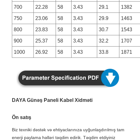
700
22.28
58
3.43
29.1
1382
750
23.06
58
3.43
29.9
1463
800
23.83
58
3.43
30.7
1543
900
25.37
58
3.43
32.2
1707
1000
26.92
58
3.43
33.8
1871
DAYA Günəş Paneli Kabel Xidməti
Ön satış
Biz texniki dəstək və ehtiyaclarınıza uyğunlaşdırılmış tam
enerji paylama həlləri təqdim edirik. Təqdim etdiyiniz