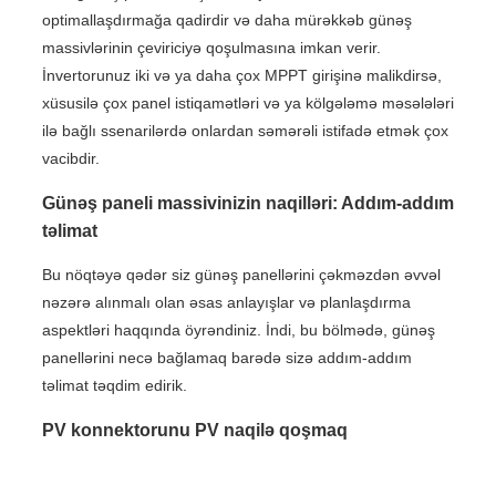
optimallaşdırmağa qadirdir və daha mürəkkəb günəş
massivlərinin çeviriciyə qoşulmasına imkan verir.
İnvertorunuz iki və ya daha çox MPPT girişinə malikdirsə,
xüsusilə çox panel istiqamətləri və ya kölgələmə məsələləri
ilə bağlı ssenarilərdə onlardan səmərəli istifadə etmək çox
vacibdir.
Günəş paneli massivinizin naqilləri: Addım-addım
təlimat
Bu nöqtəyə qədər siz günəş panellərini çəkməzdən əvvəl
nəzərə alınmalı olan əsas anlayışlar və planlaşdırma
aspektləri haqqında öyrəndiniz. İndi, bu bölmədə, günəş
panellərini necə bağlamaq barədə sizə addım-addım
təlimat təqdim edirik.
PV konnektorunu PV naqilə qoşmaq