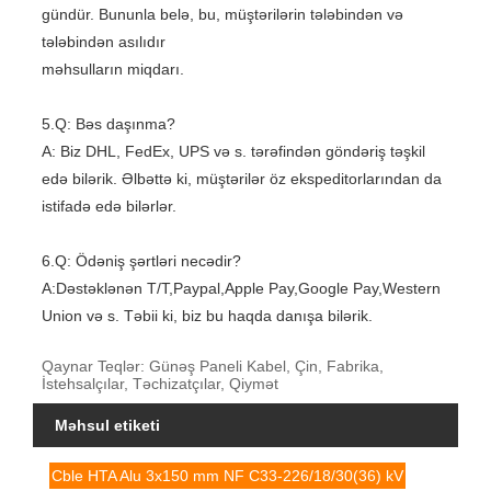
gündür. Bununla belə, bu, müştərilərin tələbindən və
tələbindən asılıdır
məhsulların miqdarı.
5.Q: Bəs daşınma?
A: Biz DHL, FedEx, UPS və s. tərəfindən göndəriş təşkil
edə bilərik. Əlbəttə ki, müştərilər öz ekspeditorlarından da
istifadə edə bilərlər.
6.Q: Ödəniş şərtləri necədir?
A:Dəstəklənən T/T,Paypal,Apple Pay,Google Pay,Western
Union və s. Təbii ki, biz bu haqda danışa bilərik.
Qaynar Teqlər: Günəş Paneli Kabel, Çin, Fabrika,
İstehsalçılar, Təchizatçılar, Qiymət
Məhsul etiketi
Cble HTA Alu 3x150 mm NF C33-226/18/30(36) kV