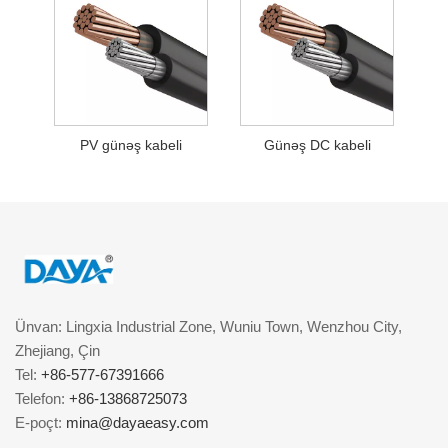
PV günəş kabeli
Günəş DC kabeli
Ünvan: Lingxia Industrial Zone, Wuniu Town, Wenzhou City,
Zhejiang, Çin
Tel:
+86-577-67391666
Telefon:
+86-13868725073
E-poçt:
mina@dayaeasy.com