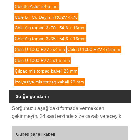
Cblette Aster 54,6 mm
Cble BT Cu Dəyirmi RO2V 4x70
Cble Alu torsad 3x70+ 54,6 + 16mm
Cble Alu torsad 3x35+ 54,6 + 16mm
Cble U 1000 R2V 2x4mm
Cble U 1000 R2V 4x16mm
Cble U 1000 R2V 3x1,5 mm
Çılpaq mis torpaq kabeli 29 mm
İzolyasiya mis torpaq kabeli 29 mm
Sorğu göndərin
Sorğunuzu aşağıdakı formada verməkdən
çekinmeyin. 24 saat ərzində sizə cavab verəcəyik.