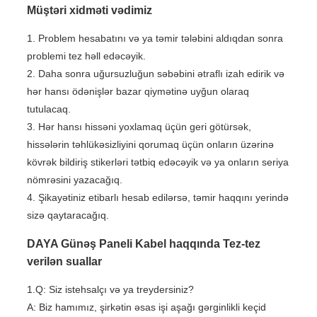
Müştəri xidməti vədimiz
1. Problem hesabatını və ya təmir tələbini aldıqdan sonra
problemi tez həll edəcəyik.
2. Daha sonra uğursuzluğun səbəbini ətraflı izah edirik və
hər hansı ödənişlər bazar qiymətinə uyğun olaraq
tutulacaq.
3. Hər hansı hissəni yoxlamaq üçün geri götürsək,
hissələrin təhlükəsizliyini qorumaq üçün onların üzərinə
kövrək bildiriş stikerləri tətbiq edəcəyik və ya onların seriya
nömrəsini yazacağıq.
4. Şikayətiniz etibarlı hesab edilərsə, təmir haqqını yerində
sizə qaytaracağıq.
DAYA Günəş Paneli Kabel haqqında Tez-tez
verilən suallar
1.Q: Siz istehsalçı və ya treydersiniz?
A: Biz hamımız, şirkətin əsas işi aşağı gərginlikli keçid