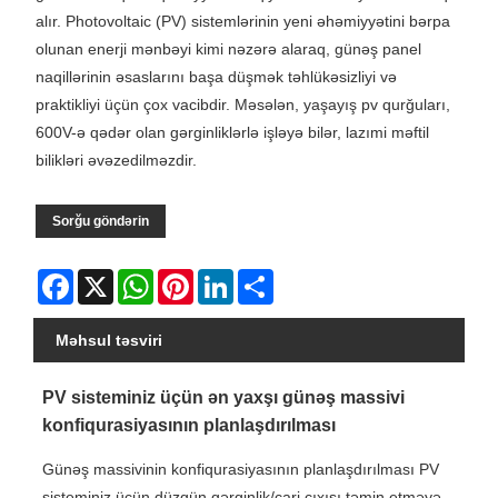
alır. Photovoltaic (PV) sistemlərinin yeni əhəmiyyətini bərpa
olunan enerji mənbəyi kimi nəzərə alaraq, günəş panel
naqillərinin əsaslarını başa düşmək təhlükəsizliyi və
praktikliyi üçün çox vacibdir. Məsələn, yaşayış pv qurğuları,
600V-ə qədər olan gərginliklərlə işləyə bilər, lazımi məftil
bilikləri əvəzedilməzdir.
Sorğu göndərin
Facebook
X
WhatsApp
Pinterest
LinkedIn
Share
Məhsul təsviri
PV sisteminiz üçün ən yaxşı günəş massivi
konfiqurasiyasının planlaşdırılması
Günəş massivinin konfiqurasiyasının planlaşdırılması PV
sisteminiz üçün düzgün gərginlik/cari çıxışı təmin etməyə