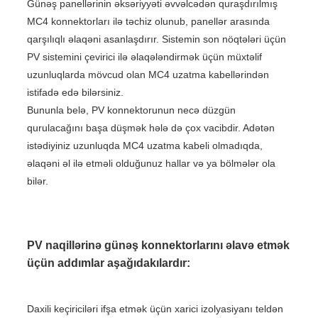
Günəş panellərinin əksəriyyəti əvvəlcədən quraşdırılmış
MC4 konnektorları ilə təchiz olunub, panellər arasında
qarşılıqlı əlaqəni asanlaşdırır. Sistemin son nöqtələri üçün
PV sistemini çevirici ilə əlaqələndirmək üçün müxtəlif
uzunluqlarda mövcud olan MC4 uzatma kabellərindən
istifadə edə bilərsiniz.
Bununla belə, PV konnektorunun necə düzgün
qurulacağını başa düşmək hələ də çox vacibdir. Adətən
istədiyiniz uzunluqda MC4 uzatma kabeli olmadıqda,
əlaqəni əl ilə etməli olduğunuz hallar və ya bölmələr ola
bilər.
PV naqillərinə günəş konnektorlarını əlavə etmək
üçün addımlar aşağıdakılardır:
Daxili keçiriciləri ifşa etmək üçün xarici izolyasiyanı teldən