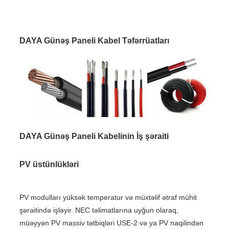
DAYA Günəş Paneli Kabel Təfərrüatları
DAYA Günəş Paneli Kabelinin İş şəraiti
PV üstünlükləri
PV modulları yüksək temperatur və müxtəlif ətraf mühit
şəraitində işləyir. NEC təlimatlarına uyğun olaraq,
müəyyən PV massiv tətbiqləri USE-2 və ya PV naqilindən