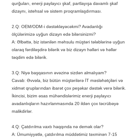
qurğuları, enerji paylayıcı şkaf, partlayışa davamlı şkaf
dizaynı, istehsal və sistem proqramlaşdırması.
2.Q: OEM/ODM-i dəstəkləyəcəkmi? Avadanlığı
ölçülərimizə uyğun dizayn edə bilərsinizmi?
A: Əlbəttə, biz istənilən məhsulu müştəri tələblərinə uyğun
olaraq fərdiləşdirə bilərik və biz dizayn həlləri və həllər
təqdim edə bilərik.
3.Q: Niyə başqasının əvəzinə sizdən almalıyam?
Cavab: Əvvəla, biz bütün müştərilərə İT məsləhətçiləri və
xidmət qruplarından ibarət çox peşəkar dəstək verə bilərik.
İkincisi, bizim əsas mühəndislərimiz enerji paylayıcı
avadanlıqların hazırlanmasında 20 ildən çox təcrübəyə
malikdirlər.
4.Q: Çatdırılma vaxtı haqqında nə demək olar?
A: Ümumiyyətlə, çatdırılma müddətimiz təxminən 7-15