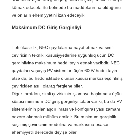
kömək edəcək. Bu bölmədə bu maddələrin nə olduğunu
və onların əhəmiyyətini izah edəcəyik.
Maksimum DC Giriş Gərginliyi
Təhlükəsizlik, NEC qaydalarına riayət etmək və simli
çeviricinin texniki xüsusiyyətlərinə uyğunluq üçün DC
gərginliyinə maksimum həddi təyin etmək vacibdir. NEC
qaydaları yaşayış PV sistemləri üçün 600V həddi təyin
etsə də, bu hədd istifadə olunan xüsusi mərkəzləşdirilmiş
çeviricidən asılı olaraq fərqlənə bilər.
Digər tərəfdən, simli çeviricinin işləməyə başlaması üçün
xüsusi minimum DC giriş gərginliyi tələbi var ki, bu da PV
sistemlərinin planlaşdırılması və konfiqurasiyası zamanı
nəzərə alınmalı mühüm amildir. Bu minimum gərginlik
seçilmiş çeviricinin modelinə və markasına əsasən
əhəmiyyətli dərəcədə dəyişə bilər.