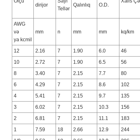
Ölçü
Sayı
Xalis Çə
dirijor
Qalınlıq
O.D.
Tellər
AWG
və
mm
n
mm
mm
kq/km
ya kcmil
12
2.16
7
1.90
6.0
46
10
2.72
7
1.90
6.5
56
8
3.40
7
2.15
7.7
80
6
4.29
7
2.15
8.6
102
4
5.41
7
2.15
9.7
135
3
6.02
7
2.15
10.3
156
2
6.81
7
2.15
11.1
183
1
7.59
18
2.66
12.9
244