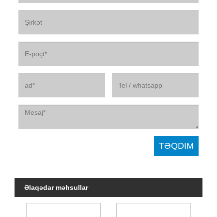
Əlaqədar məhsullar