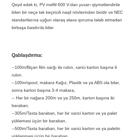
Qeyd edək ki, PV məftil 600 V-dan yuxarı qiymətləndirilə
bilən bir neçə tək keçiricili naqil növlərindən biridir və NEC
standartlarına uyğun olaraq əlavə qoruma tələb etmədən
birbaşa basdırıla bilər.
Qablaşdırma:
--100m/Biçən film sarğı ilə rulon, xarici karton başına 6
rulon.
--100m/spool, makara Kağız, Plastik və ya ABS ola bilər,
sonra karton başına 3-4 makara,
-- Hər bir nağara 200m və ya 250m, karton başına iki
baraban,
--305m/Taxta baraban, hər bir xarici karton və ya palet
yükləməsi üçün bir baraban,
--500m/Taxta baraban, hər bir xarici karton və ya paletin
yüklənməsi üçün bir baraban,