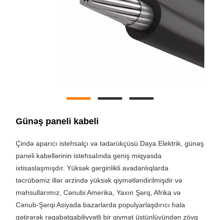
Günəş paneli kabeli
Çində aparıcı istehsalçı və tədarükçüsü Daya Elektrik, günəş
paneli kabellərinin istehsalında geniş miqyasda
ixtisaslaşmışdır. Yüksək gərginlikli avadanlıqlarda
təcrübəmiz illər ərzində yüksək qiymətləndirilmişdir və
məhsullarımız, Cənubi Amerika, Yaxın Şərq, Afrika və
Cənub-Şərqi Asiyada bazarlarda populyarlaşdırıcı hala
gətirərək rəqabətqabiliyyətli bir qiymət üstünlüyündən zövq