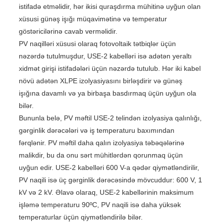
istifadə etməlidir, hər ikisi quraşdırma mühitinə uyğun olan
xüsusi günəş işığı müqavimətinə və temperatur
göstəricilərinə cavab verməlidir.
PV naqilləri xüsusi olaraq fotovoltaik tətbiqlər üçün
nəzərdə tutulmuşdur, USE-2 kabelləri isə adətən yeraltı
xidmət girişi istifadələri üçün nəzərdə tutulub. Hər iki kabel
növü adətən XLPE izolyasiyasını birləşdirir və günəş
işığına davamlı və ya birbaşa basdırmaq üçün uyğun ola
bilər.
Bununla belə, PV məftil USE-2 telindən izolyasiya qalınlığı,
gərginlik dərəcələri və iş temperaturu baxımından
fərqlənir. PV məftil daha qalın izolyasiya təbəqələrinə
malikdir, bu da onu sərt mühitlərdən qorunmaq üçün
uyğun edir. USE-2 kabelləri 600 V-a qədər qiymətləndirilir,
PV naqili isə üç gərginlik dərəcəsində mövcuddur: 600 V, 1
kV və 2 kV. Əlavə olaraq, USE-2 kabellərinin maksimum
işləmə temperaturu 90ºC, PV naqili isə daha yüksək
temperaturlar üçün qiymətləndirilə bilər.