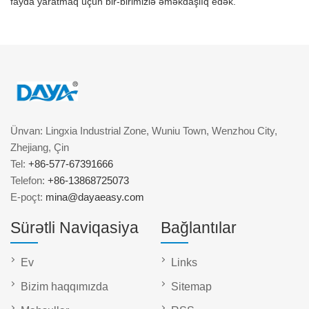
fayda yaratmaq üçün bir-birimizlə əməkdaşlıq edək.
Ünvan: Lingxia Industrial Zone, Wuniu Town, Wenzhou City,
Zhejiang, Çin
Tel:
+86-577-67391666
Telefon:
+86-13868725073
E-poçt:
mina@dayaeasy.com
Sürətli Naviqasiya
Bağlantılar
Ev
Links
Bizim haqqımızda
Sitemap