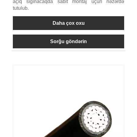
açıq sığınacaqda sabit montaj üçün nəzərdə
tutulub.
Daha çox oxu
Sorğu göndərin