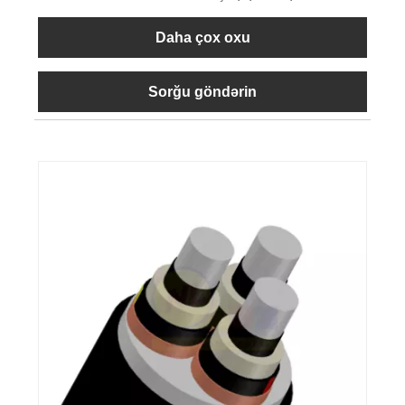
Daha çox oxu
Sorğu göndərin