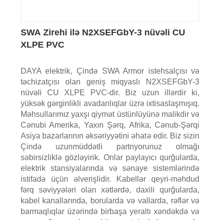
SWA Zirehi ilə N2XSEFGbY-3 nüvəli CU
XLPE PVC
DAYA elektrik, Çində SWA Armor istehsalçısı və
təchizatçısı olan geniş miqyaslı N2XSEFGbY-3
nüvəli CU XLPE PVC-dir. Biz uzun illərdir ki,
yüksək gərginlikli avadanlıqlar üzrə ixtisaslaşmışıq.
Məhsullarımız yaxşı qiymət üstünlüyünə malikdir və
Cənubi Amerika, Yaxın Şərq, Afrika, Cənub-Şərqi
Asiya bazarlarının əksəriyyətini əhatə edir. Biz sizin
Çində uzunmüddətli partnyorunuz olmağı
səbirsizliklə gözləyirik. Onlar paylayıcı qurğularda,
elektrik stansiyalarında və sənaye sistemlərində
istifadə üçün əlverişlidir. Kabellər qeyri-məhdud
fərq səviyyələri olan xətlərdə, daxili qurğularda,
kabel kanallarında, borularda və vallarda, rəflər və
barmaqlıqlar üzərində birbaşa yeraltı xəndəkdə və