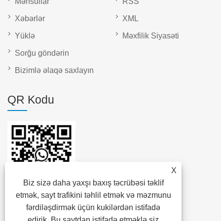
Məhsullar
RSS
Xəbərlər
XML
Yüklə
Məxfilik Siyasəti
Sorğu göndərin
Bizimlə əlaqə saxlayın
QR Kodu
X
Biz sizə daha yaxşı baxış təcrübəsi təklif
etmək, sayt trafikini təhlil etmək və məzmunu
fərdiləşdirmək üçün kukilərdən istifadə
edirik. Bu saytdan istifadə etməklə siz