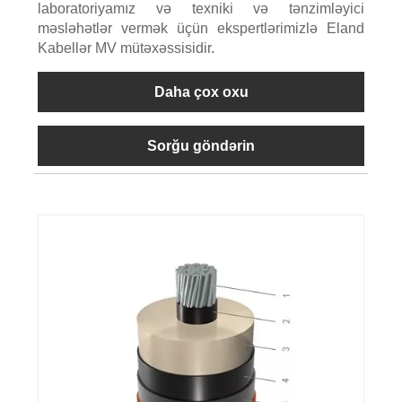
laboratoriyamız və texniki və tənzimləyici
məsləhətlər vermək üçün ekspertlərimizlə Eland
Kabellər MV mütəxəssisidir.
Daha çox oxu
Sorğu göndərin