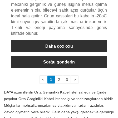
mexaniki gərginlik və günəş işığına məruz qalma
elementinin ola biləcəyi sabit açıq qurğular üçün
ideal hala gətirir. Onun xassələri bu kabelin -20oC
kimi soyuq qış şəraitində çəkilməsinə imkan verir.
Tikinti və enerji paylama sənayesində geniş
istifadə olunur.
Daha çox oxu
Sorğu göndərin
<
1
2
3
>
DAYA uzun illərdir Orta Gərginlikli Kabel istehsal edir və Çində
peşəkar Orta Gərginlikli Kabel istehsalçı və təchizatçılardan biridir.
Müştərilər məhsullarımızdan və əla xidmətimizdən razıdırlar.
Zavod qiymətini verə bilərik. Gəlin daha yaxşı gələcək və qarşılıqlı