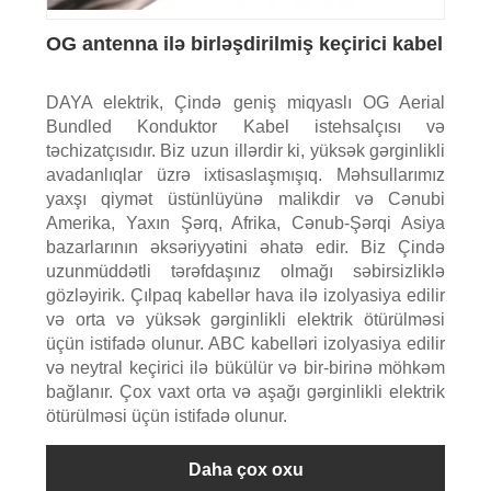
OG antenna ilə birləşdirilmiş keçirici kabel
DAYA elektrik, Çində geniş miqyaslı OG Aerial
Bundled Konduktor Kabel istehsalçısı və
təchizatçısıdır. Biz uzun illərdir ki, yüksək gərginlikli
avadanlıqlar üzrə ixtisaslaşmışıq. Məhsullarımız
yaxşı qiymət üstünlüyünə malikdir və Cənubi
Amerika, Yaxın Şərq, Afrika, Cənub-Şərqi Asiya
bazarlarının əksəriyyətini əhatə edir. Biz Çində
uzunmüddətli tərəfdaşınız olmağı səbirsizliklə
gözləyirik. Çılpaq kabellər hava ilə izolyasiya edilir
və orta və yüksək gərginlikli elektrik ötürülməsi
üçün istifadə olunur. ABC kabelləri izolyasiya edilir
və neytral keçirici ilə bükülür və bir-birinə möhkəm
bağlanır. Çox vaxt orta və aşağı gərginlikli elektrik
ötürülməsi üçün istifadə olunur.
Daha çox oxu