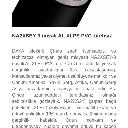
NA2XSEY-3 nüvəli AL XLPE PVC zirehsiz
DAYA elektrik Çində zireh istehsalçısı və
təchizatçısı olmayan geniş miqyaslı NA2XSEY-3
nüvəli AL XLPE PVC-dir. Biz uzun illərdir ki, yüksək
gərginlikli avadanlıqlar üzrə ixtisaslaşmışıq.
Məhsullarımız yaxşı qiymət üstünlüyünə malikdir və
Cənubi Amerika, Yaxın Şərq, Afrika, Cənub-Şərqi
Asiya bazarlarının əksəriyyətini əhatə edir. Biz
Çində uzunmüddətli tərəfdaşınız olmağı
səbirsizliklə gözləyirik. NA2XS2Y, çarpaz bağlı
polietilen (XLPE) izolyasiyası, mis məftil ekranı və
örtüyü polietilen (PE) olan bir nüvəli alüminium orta
gərginlikli kabeldir. Onun möhkəm və
ultrabənövşəyi şüalara davamlı örtüyü bu kabeli