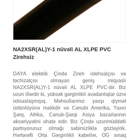
NA2XSR(AL)Y-1 nüvəli AL XLPE PVC
Zirehsiz
DAYA elektrik Çində Zireh istehsalçısı və
təchizatçısı olmayan geniş miqyaslı
NA2XSR(AL)Y-1 nüvəli AL XLPE PVC-dir. Biz
uzun illərdir ki, yüksək gərginlikli avadanlıqlar üzrə
ixtisaslaşmışıq. Məhsullarımız yaxşı qiymət
üstünlüyünə malikdir və Cənubi Amerika, Yaxın
Şərq, Afrika, Cənub-Şərqi Asiya bazarlarının
əksəriyyətini əhatə edir. Biz Çində uzunmüddətli
partnyorunuz olmağı səbirsizliklə gözləyirik.
Hərtərəfli Orta Gərginlikli kabellər, OG sınaq