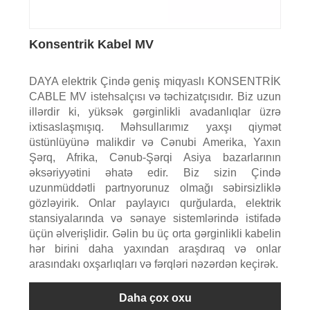
Konsentrik Kabel MV
DAYA elektrik Çində geniş miqyaslı KONSENTRİK
CABLE MV istehsalçısı və təchizatçısıdır. Biz uzun
illərdir ki, yüksək gərginlikli avadanlıqlar üzrə
ixtisaslaşmışıq. Məhsullarımız yaxşı qiymət
üstünlüyünə malikdir və Cənubi Amerika, Yaxın
Şərq, Afrika, Cənub-Şərqi Asiya bazarlarının
əksəriyyətini əhatə edir. Biz sizin Çində
uzunmüddətli partnyorunuz olmağı səbirsizliklə
gözləyirik. Onlar paylayıcı qurğularda, elektrik
stansiyalarında və sənaye sistemlərində istifadə
üçün əlverişlidir. Gəlin bu üç orta gərginlikli kabelin
hər birini daha yaxından araşdıraq və onlar
arasındakı oxşarlıqları və fərqləri nəzərdən keçirək.
Daha çox oxu