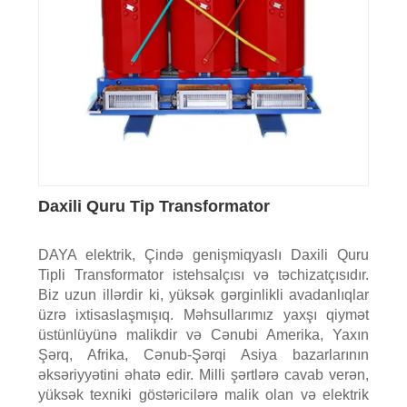
Daxili Quru Tip Transformator
DAYA elektrik, Çində genişmiqyaslı Daxili Quru
Tipli Transformator istehsalçısı və təchizatçısıdır.
Biz uzun illərdir ki, yüksək gərginlikli avadanlıqlar
üzrə ixtisaslaşmışıq. Məhsullarımız yaxşı qiymət
üstünlüyünə malikdir və Cənubi Amerika, Yaxın
Şərq, Afrika, Cənub-Şərqi Asiya bazarlarının
əksəriyyətini əhatə edir. Milli şərtlərə cavab verən,
yüksək texniki göstəricilərə malik olan və elektrik