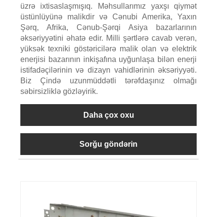
üzrə ixtisaslaşmışıq. Məhsullarımız yaxşı qiymət
üstünlüyünə malikdir və Cənubi Amerika, Yaxın
Şərq, Afrika, Cənub-Şərqi Asiya bazarlarının
əksəriyyətini əhatə edir. Milli şərtlərə cavab verən,
yüksək texniki göstəricilərə malik olan və elektrik
enerjisi bazarının inkişafına uyğunlaşa bilən enerji
istifadəçilərinin və dizayn vahidlərinin əksəriyyəti.
Biz Çində uzunmüddətli tərəfdaşınız olmağı
səbirsizliklə gözləyirik.
Daha çox oxu
Sorğu göndərin