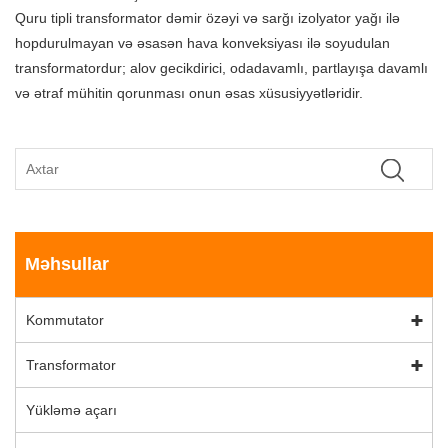
Quru tipli transformator dəmir özəyi və sarğı izolyator yağı ilə
hopdurulmayan və əsasən hava konveksiyası ilə soyudulan
transformatordur; alov gecikdirici, odadavamlı, partlayışa davamlı
və ətraf mühitin qorunması onun əsas xüsusiyyətləridir.
Məhsullar
Kommutator
Transformator
Yükləmə açarı