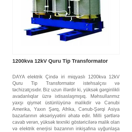
1200kva 12kV Quru Tip Transformator
DAYA elektrik Çində iri miqyaslı 1200kva 12kV
Quru Tip Transformator istehsalçısı və
təchizatçısıdır. Biz uzun illərdir ki, yüksək gərginlikli
avadanlıqlar üzrə ixtisaslaşmışıq. Məhsullarımız
yaxşı qiymət üstünlüyünə malikdir və Cənubi
Amerika, Yaxın Şərq, Afrika, Cənub-Şərqi Asiya
bazarlarının əksəriyyətini əhatə edir. Milli şərtlərə
cavab verən, yüksək texniki göstəricilərə malik olan
və elektrik enerjisi bazarının inkişafına uyğunlaşa