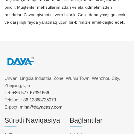
biridir. Müştərilər məhsullarımızdan və əla xidmətimizdən
razıdırlar. Zavod qiymətini verə bilərik. Gəlin daha yaxşı gələcək
və qarşılıqlı fayda yaratmaq üçün bir-birimizlə əməkdaşlıq edək.
Ünvan: Lingxia Industrial Zone, Wuniu Town, Wenzhou City,
Zhejiang, Çin
Tel:
+86-577-67391666
Telefon:
+86-13868725073
E-poçt:
mina@dayaeasy.com
Sürətli Naviqasiya
Bağlantılar