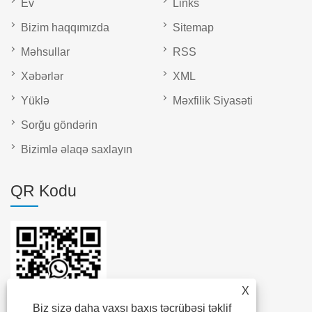
Ev
Links
Bizim haqqımızda
Sitemap
Məhsullar
RSS
Xəbərlər
XML
Yüklə
Məxfilik Siyasəti
Sorğu göndərin
Bizimlə əlaqə saxlayın
QR Kodu
X
Biz sizə daha yaxşı baxış təcrübəsi təklif