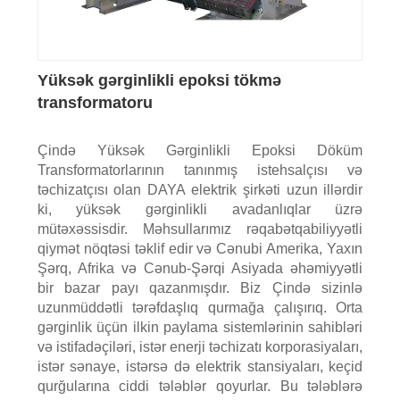
Yüksək gərginlikli epoksi tökmə
transformatoru
Çində Yüksək Gərginlikli Epoksi Döküm
Transformatorlarının tanınmış istehsalçısı və
təchizatçısı olan DAYA elektrik şirkəti uzun illərdir
ki, yüksək gərginlikli avadanlıqlar üzrə
mütəxəssisdir. Məhsullarımız rəqabətqabiliyyətli
qiymət nöqtəsi təklif edir və Cənubi Amerika, Yaxın
Şərq, Afrika və Cənub-Şərqi Asiyada əhəmiyyətli
bir bazar payı qazanmışdır. Biz Çində sizinlə
uzunmüddətli tərəfdaşlıq qurmağa çalışırıq. Orta
gərginlik üçün ilkin paylama sistemlərinin sahibləri
və istifadəçiləri, istər enerji təchizatı korporasiyaları,
istər sənaye, istərsə də elektrik stansiyaları, keçid
qurğularına ciddi tələblər qoyurlar. Bu tələblərə