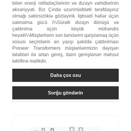
bilən enerji istifadəçilərinin və dizayn vahidlərinin
əksəriyyəti. Biz Çində uzunmüddətli tərəfdaşınız
olmağı səbirsizliklə gözləyirik. İqtisadi həllər üçün
satınalma gücü ï¼Sürətli dizayn dönüşü və
çatdırılma üçün böyük mühəndis
heyətiï¼Müştərilərin son tarixlərini qarşılamaq üçün
xüsusi seçimlərin ən yaxşı şəkildə çatdırılması
Pioneer Transformers müştərilərimizin dəyişən
tələbləri ilə artan geniş, daim genişlənən məhsul
təklifinə malikdir.
Daha çox oxu
Sorğu göndərin