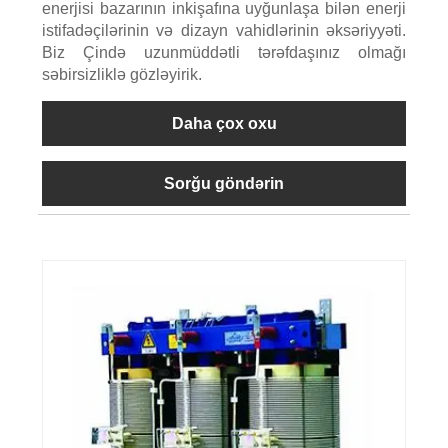
enerjisi bazarının inkişafına uyğunlaşa bilən enerji
istifadəçilərinin və dizayn vahidlərinin əksəriyyəti.
Biz Çində uzunmüddətli tərəfdaşınız olmağı
səbirsizliklə gözləyirik.
Daha çox oxu
Sorğu göndərin