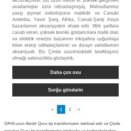
təchizatçısıdır. Biz uzun illərdir ki, yüksək gərginlikli
avadanlıqlar üzrə ixtisaslaşmışıq. Məhsullarımız
yaxşı qiymət üstünlüyünə malikdir və Cənubi
Amerika, Yaxın Şərq, Afrika, Cənub-Şərqi Asiya
bazarlarının əksəriyyətini əhatə edir. Milli şərtlərə
cavab verən, yüksək texniki göstəricilərə malik olan
və elektrik enerjisi bazarının inkişafına uyğunlaşa
bilən enerji istifadəçilərinin və dizayn vahidlərinin
əksəriyyəti. Biz Çində uzunmüddətli tərəfdaşınız
olmağı səbirsizliklə gözləyirik.
Daha çox oxu
Sorğu göndərin
<
1
2
>
DAYA uzun illərdir Quru tip transformator istehsal edir və Çində
peşəkar Quru tip transformator istehsalçı və təchizatçılardan