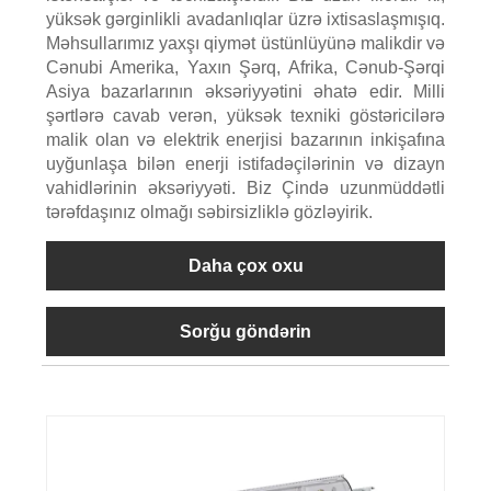
yüksək gərginlikli avadanlıqlar üzrə ixtisaslaşmışıq.
Məhsullarımız yaxşı qiymət üstünlüyünə malikdir və
Cənubi Amerika, Yaxın Şərq, Afrika, Cənub-Şərqi
Asiya bazarlarının əksəriyyətini əhatə edir. Milli
şərtlərə cavab verən, yüksək texniki göstəricilərə
malik olan və elektrik enerjisi bazarının inkişafına
uyğunlaşa bilən enerji istifadəçilərinin və dizayn
vahidlərinin əksəriyyəti. Biz Çində uzunmüddətli
tərəfdaşınız olmağı səbirsizliklə gözləyirik.
Daha çox oxu
Sorğu göndərin