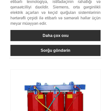
etibarlı texnologiya, istifadəçinin rahatlığı və
qənaətcilliyi daxildir. Siemens, orta gərginlikli
elektrik açarları və keçid qurğuları sistemlərinin
hərtərəfli çeşidi ilə etibarlı və səmərəli həllər üçün
meyar müəyyən edir.
Daha çox oxu
Sorğu göndərin