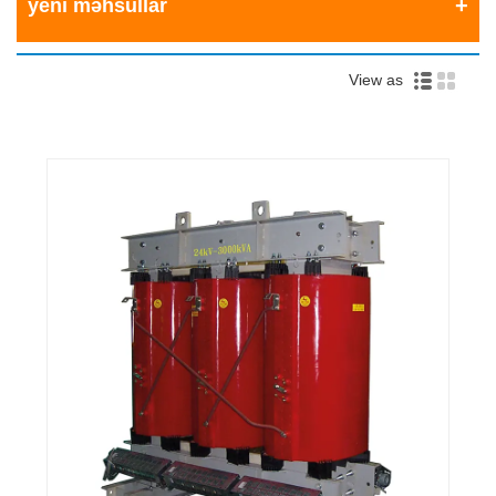
yeni məhsullar
View as