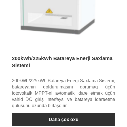
200kWh/225kWh Batareya Enerji Saxlama
Sistemi
200kWh/225kWh Batareya Enerji Saxlama Sistemi,
batareyanın doldurulmasını qorumaq üçün
fotovoltaik MPPT-ni avtomatik idarə etmək üçün
vahid DC giriş interfeysi və batareya idarəetmə
qutusunu özündə birləşdirir.
Daha çox oxu