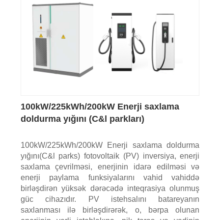
100kW/225kWh/200kW Enerji saxlama
doldurma yığını (C&l parkları)
100kW/225kWh/200kW Enerji saxlama doldurma
yığını(C&l parks) fotovoltaik (PV) inversiya, enerji
saxlama çevrilməsi, enerjinin idarə edilməsi və
enerji paylama funksiyalarını vahid vahiddə
birləşdirən yüksək dərəcədə inteqrasiya olunmuş
güc cihazıdır. PV istehsalını batareyanın
saxlanması ilə birləşdirərək, o, bərpa olunan