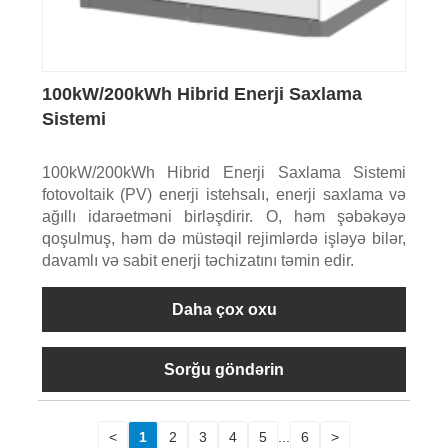
100kW/200kWh Hibrid Enerji Saxlama
Sistemi
100kW/200kWh Hibrid Enerji Saxlama Sistemi
fotovoltaik (PV) enerji istehsalı, enerji saxlama və
ağıllı idarəetməni birləşdirir. O, həm şəbəkəyə
qoşulmuş, həm də müstəqil rejimlərdə işləyə bilər,
davamlı və sabit enerji təchizatını təmin edir.
Daha çox oxu
Sorğu göndərin
<
1
2
3
4
5
...
6
>