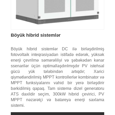
Böyük hibrid sistemlər
Böyük hibrid sistemlər DC ilə birləşdirilmiş
fotovoltaik inteqrasiyadan istifadə edərək, yüksək
enerji çevrilmə səmərəliliyi və şəbəkədən kənar
ssenarilər üçün optimallaşdırılmışdır PV istehsal
gücü yük tələbindən artıqdır; Xarici
qiymətləndirilmiş MPPT kontrollerlər kombinator və
MPPT funksiyalarını vahid bir yerə birləşdirir
bərkidilmiş qapaq. Tam sistemə dizel generatoru
ATS daxildir seçim, 300kW hibrid çevirici, PV
MPPT nəzarətçi və batareya enerji saxlama
sistemi.