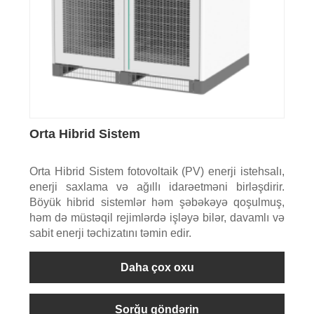
Orta Hibrid Sistem
Orta Hibrid Sistem fotovoltaik (PV) enerji istehsalı,
enerji saxlama və ağıllı idarəetməni birləşdirir.
Böyük hibrid sistemlər həm şəbəkəyə qoşulmuş,
həm də müstəqil rejimlərdə işləyə bilər, davamlı və
sabit enerji təchizatını təmin edir.
Daha çox oxu
Sorğu göndərin