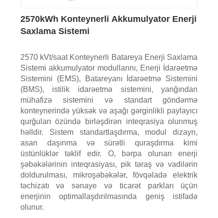
2570kWh Konteynerli Akkumulyator Enerji
Saxlama Sistemi
2570 kVt/saat Konteynerli Batareya Enerji Saxlama
Sistemi akkumulyator modullarını, Enerji İdarəetmə
Sistemini (EMS), Batareyanı İdarəetmə Sistemini
(BMS), istilik idarəetmə sistemini, yanğından
mühafizə sistemini və standart göndərmə
konteynerində yüksək və aşağı gərginlikli paylayıcı
qurğuları özündə birləşdirən inteqrasiya olunmuş
həlldir. Sistem standartlaşdırma, modul dizayn,
asan daşınma və sürətli quraşdırma kimi
üstünlüklər təklif edir. O, bərpa olunan enerji
şəbəkələrinin inteqrasiyası, pik təraş və vadilərin
doldurulması, mikroşəbəkələr, fövqəladə elektrik
təchizatı və sənaye və ticarət parkları üçün
enerjinin optimallaşdırılmasında geniş istifadə
olunur.