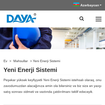
Azərbaycan
Ev
>
Məhsullar
>
Yeni Enerji Sistemi
Yeni Enerji Sistemi
Peşəkar yüksək keyfiyyətli Yeni Enerji Sistemi istehsalı olaraq, onu
zavodumuzdan alacağınıza əmin ola bilərsiniz və biz sizə ən yaxşı
satış sonrası xidməti və vaxtında çatdırılmanı təklif edəcəyik.