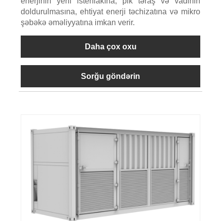
enerjinin yerli istehlakına, pik təraş və vadinin
doldurulmasına, ehtiyat enerji təchizatına və mikro
şəbəkə əməliyyatına imkan verir.
Daha çox oxu
Sorğu göndərin