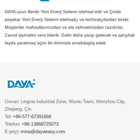
DAYA uzun illərdir Yeni Enerji Sistemi istehsal edir və Çində
peşəkar Yeni Enerji Sistemi istehsalçı və təchizatçılardan biridir.
Müştərilər məhsullarımızdan və əla xidmətimizdən razıdırlar.
Zavod qiymətini verə bilərik. Gəlin daha yaxşı gələcək və qarşılıqlı
fayda yaratmaq üçün bir-birimizlə əməkdaşlıq edək.
Ünvan: Lingxia Industrial Zone, Wuniu Town, Wenzhou City,
Zhejiang, Çin
Tel:
+86-577-67391666
Telefon:
+86-13868725073
E-poçt:
mina@dayaeasy.com