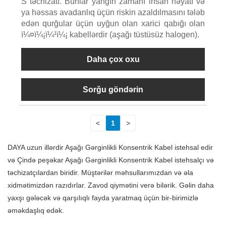
S təchizatı. Bunlar yanğın zamanı insan həyatı və
ya həssas avadanlıq üçün riskin azaldılmasını tələb
edən qurğular üçün uyğun olan xarici qabığı olan
ï¼¤ï¼¡ï¼¹ï¼¡ kabellərdir (aşağı tüstüsüz halogen).
Daha çox oxu
Sorğu göndərin
<
1
>
DAYA uzun illərdir Aşağı Gərginlikli Konsentrik Kabel istehsal edir
və Çində peşəkar Aşağı Gərginlikli Konsentrik Kabel istehsalçı və
təchizatçılardan biridir. Müştərilər məhsullarımızdan və əla
xidmətimizdən razıdırlar. Zavod qiymətini verə bilərik. Gəlin daha
yaxşı gələcək və qarşılıqlı fayda yaratmaq üçün bir-birimizlə
əməkdaşlıq edək.