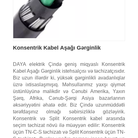
Konsentrik Kabel Aşağı Gərginlik
DAYA elektrik Çində geniş miqyaslı Konsentrik
Kabel Aşağı Gərginlik istehsalçısı və təchizatçısıdır.
Biz uzun illərdir ki, yüksək gərginlikli avadanlıqlar
üzrə ixtisaslaşmışıq. Məhsullarımız yaxşı qiymət
üstünlüyünə malikdir və Cənubi Amerika, Yaxın
Şərq, Afrika, Cənub-Şərqi Asiya bazarlarının
əksəriyyətini əhatə edir. Biz Çində uzunmüddətli
tərəfdaşınız olmağı səbirsizliklə gözləyirik.
Konsentrik və Split Konsentrik kabel arasında
seçim təchizat növü ilə müəyyən edilir: Konsentrik
üçün TN-C-S təchizatı və Split Konsentrik üçün TN-