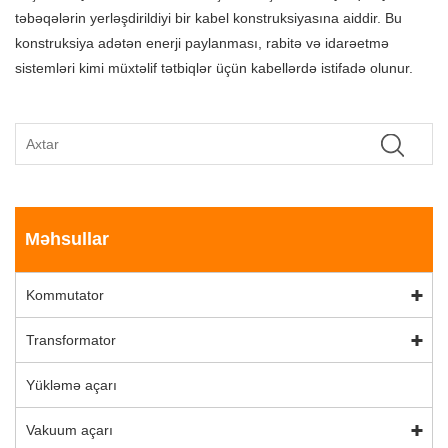
təbəqələrin yerləşdirildiyi bir kabel konstruksiyasına aiddir. Bu
konstruksiya adətən enerji paylanması, rabitə və idarəetmə
sistemləri kimi müxtəlif tətbiqlər üçün kabellərdə istifadə olunur.
Məhsullar
Kommutator
Transformator
Yükləmə açarı
Vakuum açarı