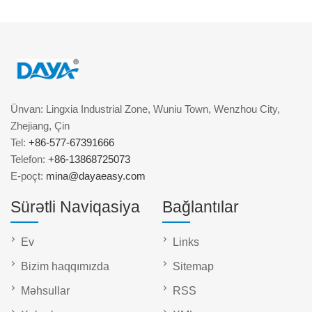
Ünvan: Lingxia Industrial Zone, Wuniu Town, Wenzhou City,
Zhejiang, Çin
Tel:
+86-577-67391666
Telefon:
+86-13868725073
E-poçt:
mina@dayaeasy.com
Sürətli Naviqasiya
Bağlantılar
Ev
Links
Bizim haqqımızda
Sitemap
Məhsullar
RSS