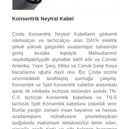
Konsentrik Neytral Kabel
Çində Konsentrik Neytral Kabellərin görkəmli
istehsalçısı və təchizatçısı olan DAYA elektrik
şirkəti yüksək gərginlikli avadanlıqlar sahəsində
geniş təcrübə toplayıb. Məhsullarımız
rəqabətqabiliyyətli qiymətlər təklif edir və Cənubi
Amerika, Yaxın Şərq, Afrika və Cənub-Şərqi Asiya
bazarlarına uğurla daxil olur. Biz Çində sizinlə
uzunmüddətli tərəfdaşlıq qurmağa çalışırıq.
Konsentrik və Split Konsentrik kabellər arasındakı
qərar, ilk növbədə təchizatı növündən asılıdır, TN-
C-S təchizatı Konsentrik kabellərə və TN-S
təchizatı Split Konsentrik kabellərə üstünlük verir.
Bunlar yanğın zamanı insan həyatının və həssas
avadanlıqların mühafizəsini prioritetləşdirən
qurğularda maksimum təhlükəsizliyi təmin edən,