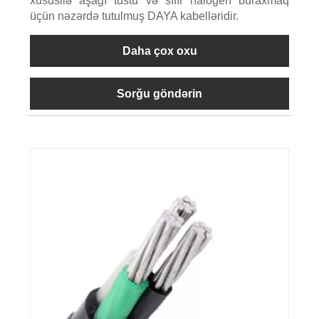
xüsusilə aşağı tüstü və sıfır halogen buraxmaq
üçün nəzərdə tutulmuş DAYA kabelləridir.
Daha çox oxu
Sorğu göndərin