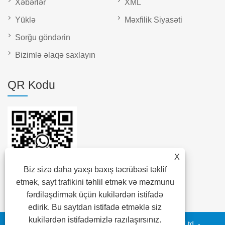
Xəbərlər
XML
Yüklə
Məxfilik Siyasəti
Sorğu göndərin
Bizimlə əlaqə saxlayın
QR Kodu
X
Biz sizə daha yaxşı baxış təcrübəsi təklif
etmək, sayt trafikini təhlil etmək və məzmunu
fərdiləşdirmək üçün kukilərdən istifadə
edirik. Bu saytdan istifadə etməklə siz
kukilərdən istifadəmizlə razılaşırsınız.
Müəllif hüquqları © 2023 Daya Elektrik Qrupu Easy Co, Ltd. -