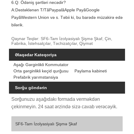
6.Q: Ödəniş şərtləri necədir?
A:Dəstəklənən T/TãPaypalãApple PayãGoogle
PayãWestern Union və s. Təbii ki, bu barədə müzakirə edə
bilərik.
Qaynar Teqlər: SF6-Tam İzolyasiyalı Şişmə Şkaf, Çin,
Fabrika, İstehsalçılar, Təchizatçılar, Qiymət
Əlaqədar Kateqoriya
Aşağı Gərginlikli Kommutator
Orta gərginlikli keçid qurğusu
Paylama kabineti
Prefabrik yarımstansiya
Sorğu göndərin
Sorğunuzu aşağıdakı formada verməkdən
çekinmeyin. 24 saat ərzində sizə cavab verəcəyik.