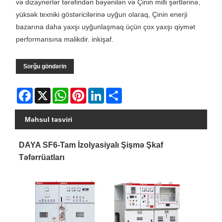
və dizaynerlər tərəfindən bəyənilən və Çinin milli şərtlərinə,
yüksək texniki göstəricilərinə uyğun olaraq, Çinin enerji
bazarına daha yaxşı uyğunlaşmaq üçün çox yaxşı qiymət
performansına malikdir. inkişaf.
Sorğu göndərin
Facebook
X
WhatsApp
Pinterest
LinkedIn
Share
Məhsul təsviri
DAYA SF6-Tam İzolyasiyalı Şişmə Şkaf
Təfərrüatları