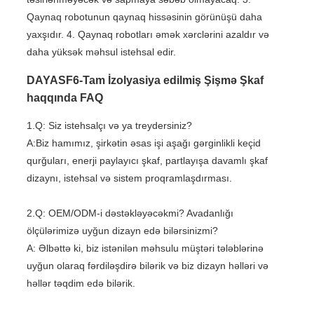
Qaynaq robotunun qaynaq hissəsinin görünüşü daha
yaxşıdır. 4. Qaynaq robotları əmək xərclərini azaldır və
daha yüksək məhsul istehsal edir.
DAYASF6-Tam İzolyasiya edilmiş Şişmə Şkaf
haqqında FAQ
1.Q: Siz istehsalçı və ya treydersiniz?
A:Biz hamımız, şirkətin əsas işi aşağı gərginlikli keçid
qurğuları, enerji paylayıcı şkaf, partlayışa davamlı şkaf
dizaynı, istehsal və sistem proqramlaşdırması.
2.Q: OEM/ODM-i dəstəkləyəcəkmi? Avadanlığı
ölçülərimizə uyğun dizayn edə bilərsinizmi?
A: Əlbəttə ki, biz istənilən məhsulu müştəri tələblərinə
uyğun olaraq fərdiləşdirə bilərik və biz dizayn həlləri və
həllər təqdim edə bilərik.