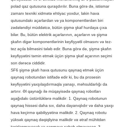
polad qaz qutusuna quraşdırılır. Buna görə də, istismar
zamanı texniki xidmətə ehtiyac yoxdur, lakin hava
qutusundakı açarlardan və ya komponentlərdən biri
zədələndiyi müddətcə, bütün şişmə şkaf hurdaya çıxa
bilər. Bu, bütün elektrik açarlarının, açarların və şişmə
şkafın digər komponentlərinin keyfiyyətli olmasını və tez-
tez açıla bilməsini tələb edir. Buna görə də, şişmə şkafın
keyfiyyətini təmin etmək üçün şişmə şkaf açarının seçimi
son dərəcə ciddidir.
SF6 şişmə şkafı hava qutusunu qaynaq etmək üçün
qaynaq robotundan istifadə edir ki, bu da prosesin
keyfiyyətini yaxşılaşdırmaqla yanaşı, məhsuldarlığı da
artırır. Əl qaynağı ilə müqayisədə qaynaq robotları
aşağıdakı üstünlüklərə malikdir: 1. Qaynaq robotunun
qaynaq hissəsi daha sıx, daha dayanıqlıdır və daha yaxşı
hava keçirmə qabiliyyətinə malikdir. 2. Qaynaq robotu
yüksək qaynaq dəqiqliyinə malikdir və ətraf mühitdən
təsirlənməyəcək və sapmaya səbəb olmayacaq. 3.