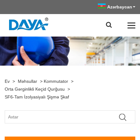
Azərbaycan
Ev
>
Məhsullar
>
Kommutator
>
Orta Gərginlikli Keçid Qurğusu
>
SF6-Tam İzolyasiyalı Şişmə Şkaf