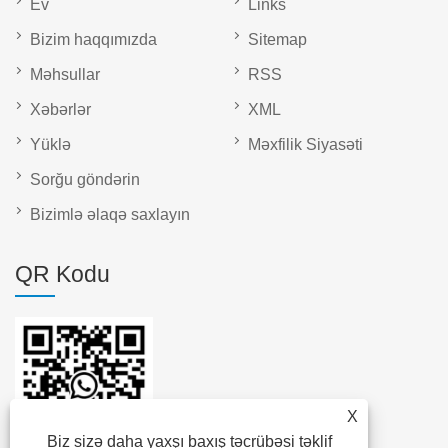
Ev
Links
Bizim haqqımızda
Sitemap
Məhsullar
RSS
Xəbərlər
XML
Yüklə
Məxfilik Siyasəti
Sorğu göndərin
Bizimlə əlaqə saxlayın
QR Kodu
X
Biz sizə daha yaxşı baxış təcrübəsi təklif