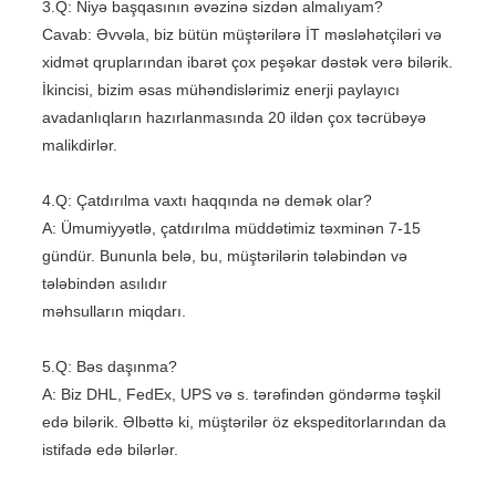
3.Q: Niyə başqasının əvəzinə sizdən almalıyam?
Cavab: Əvvəla, biz bütün müştərilərə İT məsləhətçiləri və
xidmət qruplarından ibarət çox peşəkar dəstək verə bilərik.
İkincisi, bizim əsas mühəndislərimiz enerji paylayıcı
avadanlıqların hazırlanmasında 20 ildən çox təcrübəyə
malikdirlər.
4.Q: Çatdırılma vaxtı haqqında nə demək olar?
A: Ümumiyyətlə, çatdırılma müddətimiz təxminən 7-15
gündür. Bununla belə, bu, müştərilərin tələbindən və
tələbindən asılıdır
məhsulların miqdarı.
5.Q: Bəs daşınma?
A: Biz DHL, FedEx, UPS və s. tərəfindən göndərmə təşkil
edə bilərik. Əlbəttə ki, müştərilər öz ekspeditorlarından da
istifadə edə bilərlər.