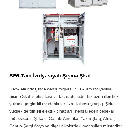
SF6-Tam İzolyasiyalı Şişmə Şkaf
DAYA elektrik Çində geniş miqyaslı SF6-Tam İzolyasiyalı
Şişmə Şkaf istehsalçısı və təchizatçısıdır. Biz uzun illərdir ki,
yüksək gərginlikli avadanlıqlar üzrə ixtisaslaşmışıq. Şirkət
yüksək gərginlikli elektrik cihazları istehsal edən peşəkar
müəssisədir. Şirkətin Cənubi Amerika, Yaxın Şərq, Afrika,
Cənub-Şərqi Asiya və digər ölkələrdəki məhsulları müştərilər