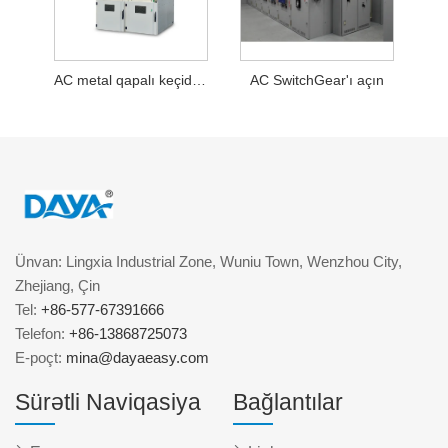
AC metal qapalı keçid qurğusu
AC SwitchGear'ı açın
Ünvan: Lingxia Industrial Zone, Wuniu Town, Wenzhou City,
Zhejiang, Çin
Tel:
+86-577-67391666
Telefon:
+86-13868725073
E-poçt:
mina@dayaeasy.com
Sürətli Naviqasiya
Bağlantılar