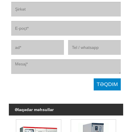
Əlaqədar məhsullar