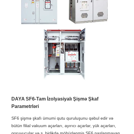
DAYA SF6-Tam İzolyasiyalı Şişmə Şkaf
Parametrləri
SF6 şişmə şkafı ümumi qutu quruluşunu qəbul edir və
bütün filial vakuum açarları, ayırıcı açarlar, yük açarları,
qoruyucular və s. birlikdə möhürlənmiş SF6 paslanmayan