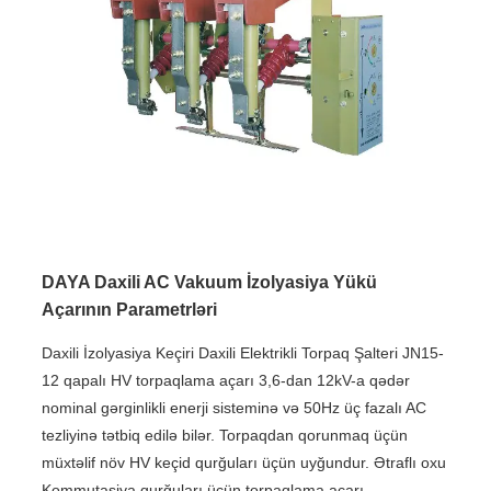
DAYA Daxili AC Vakuum İzolyasiya Yükü
Açarının Parametrləri
Daxili İzolyasiya Keçiri Daxili Elektrikli Torpaq Şalteri JN15-
12 qapalı HV torpaqlama açarı 3,6-dan 12kV-a qədər
nominal gərginlikli enerji sisteminə və 50Hz üç fazalı AC
tezliyinə tətbiq edilə bilər. Torpaqdan qorunmaq üçün
müxtəlif növ HV keçid qurğuları üçün uyğundur. Ətraflı oxu
Kommutasiya qurğuları üçün torpaqlama açarı