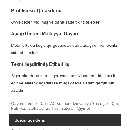
Problemsiz Quraşdırma
Əvvəlcədən yığılmış və daha sadə tikinti tələbləri
Aşağı Ümumi Mülkiyyət Dəyəri
Metal örtüklü keçid qurğusundan daha aşağı ön və texniki
xidmət xərcləri
Təkmilləşdirilmiş Etibarlılıq
Sigortalar daha sürətli qoruyucu təmizləmə müddəti təklif
edir və elektrik açarları ilə müqayisədə sistem gərginliyini
azaldır
Qaynar Teqlər: Daxili AC Vakuum İzolyasiya Yük açarı, Çin,
Fabrika, İstehsalçılar, Təchizatçılar, Qiymət
Sorğu göndərin