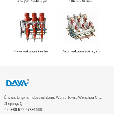
AC yük kəsici açarı
Yük kəsici açar
Hava yükünün kəsilməsi açarı
Daxili vakuum yük açarı
Ünvan: Lingxia Industrial Zone, Wuniu Town, Wenzhou City,
Zhejiang, Çin
Tel:
+86-577-67391666