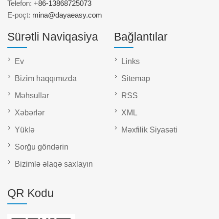
Telefon:
+86-13868725073
E-poçt:
mina@dayaeasy.com
Sürətli Naviqasiya
Bağlantılar
Ev
Links
Bizim haqqımızda
Sitemap
Məhsullar
RSS
Xəbərlər
XML
Yüklə
Məxfilik Siyasəti
Sorğu göndərin
Bizimlə əlaqə saxlayın
QR Kodu