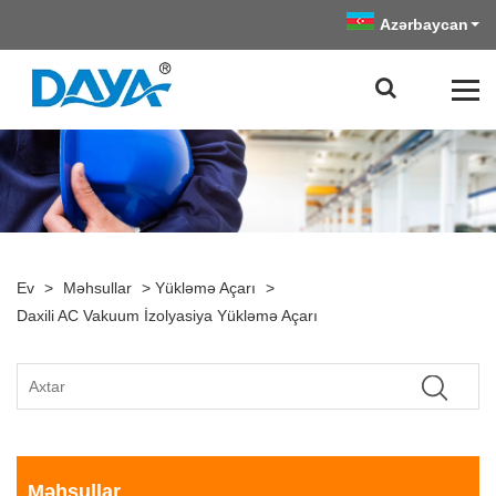
Azərbaycan
Ev
>
Məhsullar
>
Yükləmə Açarı
>
Daxili AC Vakuum İzolyasiya Yükləmə Açarı
Məhsullar