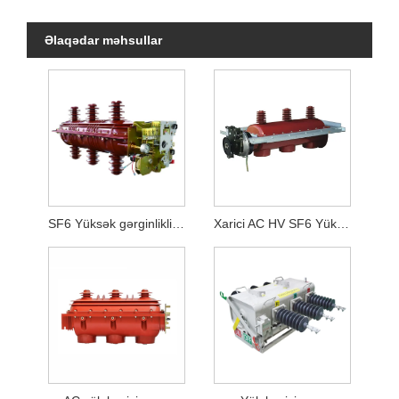
Əlaqədar məhsullar
SF6 Yüksək gərginlikli yük açarı
Xarici AC HV SF6 Yükləmə açarı