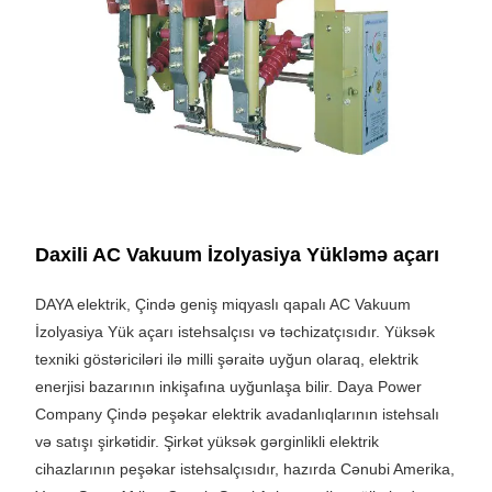
Daxili AC Vakuum İzolyasiya Yükləmə açarı
DAYA elektrik, Çində geniş miqyaslı qapalı AC Vakuum
İzolyasiya Yük açarı istehsalçısı və təchizatçısıdır. Yüksək
texniki göstəriciləri ilə milli şəraitə uyğun olaraq, elektrik
enerjisi bazarının inkişafına uyğunlaşa bilir. Daya Power
Company Çində peşəkar elektrik avadanlıqlarının istehsalı
və satışı şirkətidir. Şirkət yüksək gərginlikli elektrik
cihazlarının peşəkar istehsalçısıdır, hazırda Cənubi Amerika,