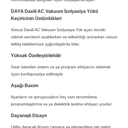
DAYA Daxili AC Vakuum İzolyasiya Yükü
Keçiricinin Üstünlükləri
Xüsusi Daxili AC Vakuum İzolyasiya Yük açarı texniki
xidmət xərclərini azaldarkən və etibarlılığı artırarkən xüsusi
tətbiq tələblərinizə uyğunlaşdırıla bilər.
Yüksək Özelleştirilebilir
Gear istənilən sistem və ya proqram ehtiyacını ödəmək
üçün konfiqurasiya edilmişdir
Aşağı Baxım
Açarların və qoruyucuların heç vaxt tənzimləmə,
proqramlaşdırma və ya dielektrik testinə ehtiyacı yoxdur
Dayanıqlı Dizayn
Utility dərəcəli dizayn zamana və elementlərə tab gətirir