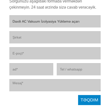
Sorğunuzu aşağıdakı formada verməkdən
çekinmeyin. 24 saat ərzində sizə cavab verəcəyik.