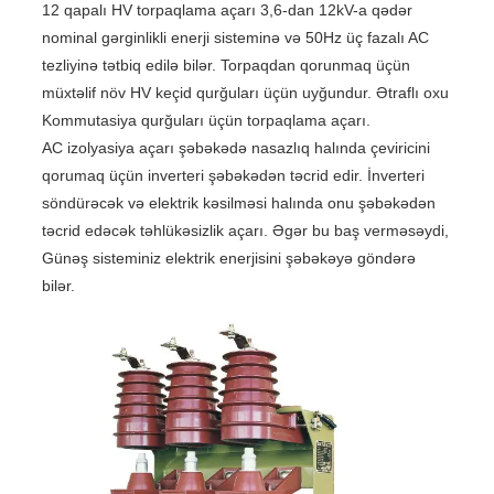
12 qapalı HV torpaqlama açarı 3,6-dan 12kV-a qədər
nominal gərginlikli enerji sisteminə və 50Hz üç fazalı AC
tezliyinə tətbiq edilə bilər. Torpaqdan qorunmaq üçün
müxtəlif növ HV keçid qurğuları üçün uyğundur. Ətraflı oxu
Kommutasiya qurğuları üçün torpaqlama açarı.
AC izolyasiya açarı şəbəkədə nasazlıq halında çeviricini
qorumaq üçün inverteri şəbəkədən təcrid edir. İnverteri
söndürəcək və elektrik kəsilməsi halında onu şəbəkədən
təcrid edəcək təhlükəsizlik açarı. Əgər bu baş verməsəydi,
Günəş sisteminiz elektrik enerjisini şəbəkəyə göndərə
bilər.