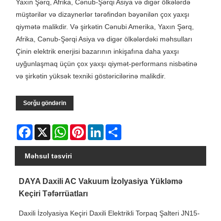
Yaxın Şərq, Afrika, Cənub-Şərqi Asiya və digər ölkələrdə
müştərilər və dizaynerlər tərəfindən bəyənilən çox yaxşı
qiymətə malikdir. Və şirkətin Cənubi Amerika, Yaxın Şərq,
Afrika, Cənub-Şərqi Asiya və digər ölkələrdəki məhsulları
Çinin elektrik enerjisi bazarının inkişafına daha yaxşı
uyğunlaşmaq üçün çox yaxşı qiymət-performans nisbətinə
və şirkətin yüksək texniki göstəricilərinə malikdir.
Sorğu göndərin
Facebook
X
WhatsApp
Pinterest
LinkedIn
Share
Məhsul təsviri
DAYA Daxili AC Vakuum İzolyasiya Yükləmə
Keçiri Təfərrüatları
Daxili İzolyasiya Keçiri Daxili Elektrikli Torpaq Şalteri JN15-